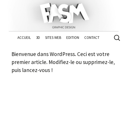
Aller
Recher
ACCUEIL
3D
SITES WEB
EDITION
CONTACT
au
contenu
Bienvenue dans WordPress. Ceci est votre
premier article. Modifiez-le ou supprimez-le,
puis lancez-vous !